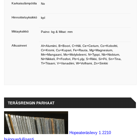
Karkaisulämpötila
No
Hinnoitteluyksikkö
kpl
Mittayksikkö
Paino: kg & Mitat: mm
Alkuaineet
Al=Alumiini, B=Boori, C=Hiili, Ce=Cerium, Co=Koboltti,
Cr=Kromi, Cu=Kupari, Fe=Rauta, Mg=Magnesium,
Mn=Mangaani, Mo=Molybdeeni, N=Typpi, Nb=Niobium,
Ni=Nikkeli, P=Fosfori, Pb=Lyijy, S=Rikki, Si=Pii, Sn=Tina,
Ti=Titaani, V=Vanadiini, W=Volframi, Zn=Sinkki
TERÄSRENGIN PARHAAT
Hopeateräslevy 1.2210
huippuedullisesti