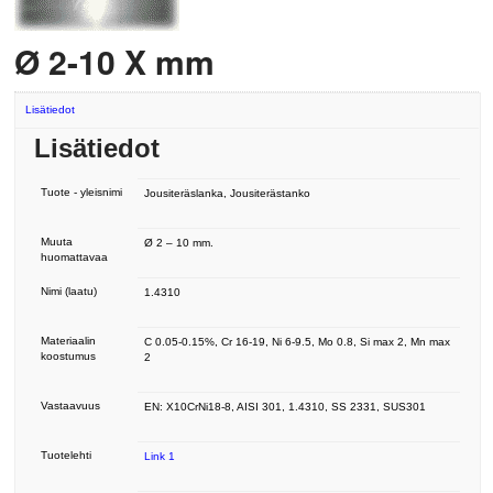
Ø 2-10 X mm
Lisätiedot
Lisätiedot
Tuote - yleisnimi
Jousiteräslanka, Jousiterästanko
Muuta
Ø 2 – 10 mm.
huomattavaa
Nimi (laatu)
1.4310
Materiaalin
C 0.05-0.15%, Cr 16-19, Ni 6-9.5, Mo 0.8, Si max 2, Mn max
koostumus
2
Vastaavuus
EN: X10CrNi18-8, AISI 301, 1.4310, SS 2331, SUS301
Tuotelehti
Link 1