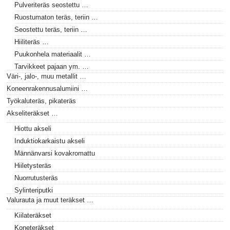
Pulveriteräs seostettu …
Ruostumaton teräs, teriin …
Seostettu teräs, teriin …
Hiiliteräs …
Puukonhela materiaalit …
Tarvikkeet pajaan ym. …
Väri-, jalo-, muu metallit …
Koneenrakennusalumiini …
Työkaluteräs, pikateräs
Akseliteräkset …
Hiottu akseli
Induktiokarkaistu akseli
Männänvarsi kovakromattu
Hiiletysteräs
Nuorrutusteräs
Sylinteriputki
Valurauta ja muut teräkset …
Kiilateräkset
Koneteräkset