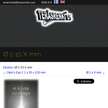
terasrenki@terasrenki.com
2026-8-6
Ø 2-10 X mm
Etusivu
/ Ø 2-10 X mm
←
Odin’s Eye 2.1 x 55 x 220 mm
Ø 2 x X mm
→