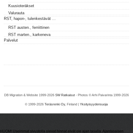
Kuusioteräkset
Valurauta
RST, hapon-, tulenkestävät …
RST austen., ferriittinen
RST marten., karkeneva
Palvelut
DB Migration & Website 1999-2026
SW Ratkaisut
- Photos © Arhi Paivarinta 1999-2026
© 1999-2026
Teräsrenki Oy
, Finland |
Yksityisyydensuoja
HUOM! Useimmat sivustolla olevat hinnat eivät ole ajan tasalla. Ajantasaisen