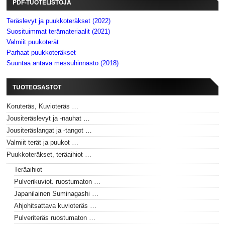
PDF-TUOTELISTOJA
Teräslevyt ja puukkoteräkset (2022)
Suosituimmat terämateriaalit (2021)
Valmiit puukoterät
Parhaat puukkoteräkset
Suuntaa antava messuhinnasto (2018)
TUOTEOSASTOT
Koruteräs, Kuvioteräs …
Jousiteräslevyt ja -nauhat …
Jousiteräslangat ja -tangot …
Valmiit terät ja puukot …
Puukkoteräkset, teräaihiot …
Teräaihiot
Pulverikuviot. ruostumaton …
Japanilainen Suminagashi …
Ahjohitsattava kuvioteräs …
Pulveriteräs ruostumaton …