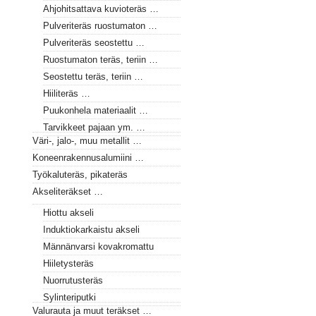
Ahjohitsattava kuvioteräs …
Pulveriteräs ruostumaton …
Pulveriteräs seostettu …
Ruostumaton teräs, teriin …
Seostettu teräs, teriin …
Hiiliteräs …
Puukonhela materiaalit …
Tarvikkeet pajaan ym. …
Väri-, jalo-, muu metallit …
Koneenrakennusalumiini …
Työkaluteräs, pikateräs
Akseliteräkset …
Hiottu akseli
Induktiokarkaistu akseli
Männänvarsi kovakromattu
Hiiletysteräs
Nuorrutusteräs
Sylinteriputki
Valurauta ja muut teräkset …