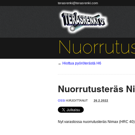
terasrenki@terasrenki.com
Nuorrutu
←
Hiottua pyöröterästä H6
Nuorrutusteräs N
OSSI
KIRJOITTANUT
26.2.2022
Nyt varastossa nuorrutusteräs Nimax (HRC 40). 