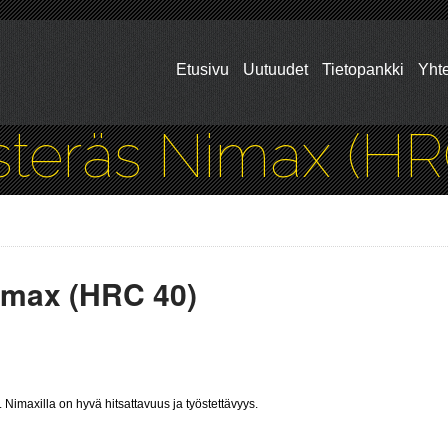
Etusivu
Uutuudet
Tietopankki
Yhte
steräs Nimax (HR
imax (HRC 40)
Nimaxilla on hyvä hitsattavuus ja työstettävyys.