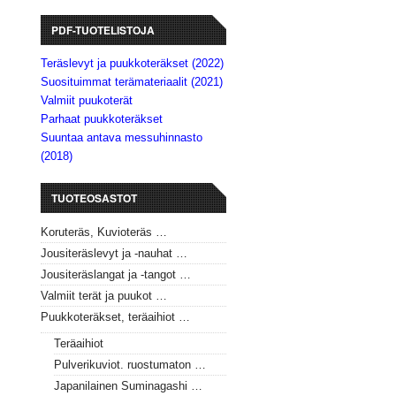
PDF-TUOTELISTOJA
Teräslevyt ja puukkoteräkset (2022)
Suosituimmat terämateriaalit (2021)
Valmiit puukoterät
Parhaat puukkoteräkset
Suuntaa antava messuhinnasto
(2018)
TUOTEOSASTOT
Koruteräs, Kuvioteräs …
Jousiteräslevyt ja -nauhat …
Jousiteräslangat ja -tangot …
Valmiit terät ja puukot …
Puukkoteräkset, teräaihiot …
Teräaihiot
Pulverikuviot. ruostumaton …
Japanilainen Suminagashi …