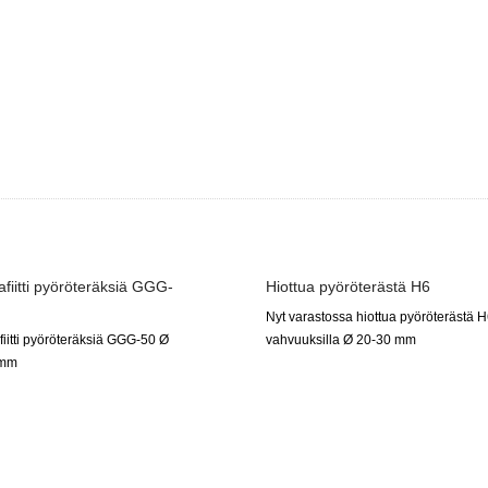
afiitti pyöröteräksiä GGG-
Hiottua pyöröterästä H6
Nyt varastossa hiottua pyöröterästä 
fiitti pyöröteräksiä GGG-50 Ø
vahvuuksilla Ø 20-30 mm
 mm