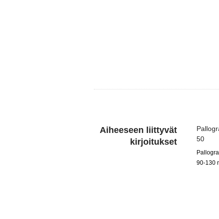
Pallogr
Aiheeseen liittyvät
50
kirjoitukset
Pallogra
90-130