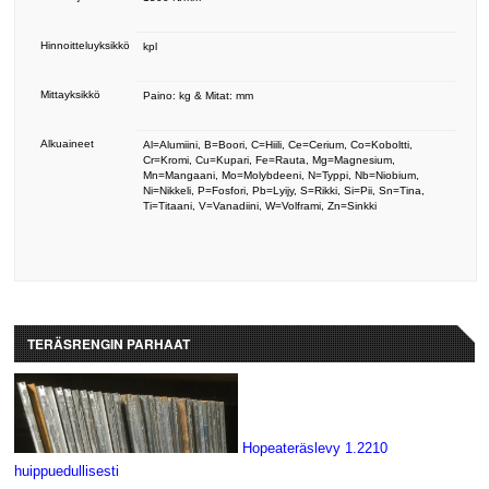
Hinnoitteluyksikkö
kpl
Mittayksikkö
Paino: kg & Mitat: mm
Alkuaineet
Al=Alumiini, B=Boori, C=Hiili, Ce=Cerium, Co=Koboltti,
Cr=Kromi, Cu=Kupari, Fe=Rauta, Mg=Magnesium,
Mn=Mangaani, Mo=Molybdeeni, N=Typpi, Nb=Niobium,
Ni=Nikkeli, P=Fosfori, Pb=Lyijy, S=Rikki, Si=Pii, Sn=Tina,
Ti=Titaani, V=Vanadiini, W=Volframi, Zn=Sinkki
TERÄSRENGIN PARHAAT
Hopeateräslevy 1.2210
huippuedullisesti