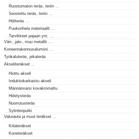
Ruostumaton teräs, teriin …
Seostettu teräs, teriin …
Hiiliteräs …
Puukonhela materiaalit …
Tarvikkeet pajaan ym. …
Väri-, jalo-, muu metallit …
Koneenrakennusalumiini …
Työkaluteräs, pikateräs
Akseliteräkset …
Hiottu akseli
Induktiokarkaistu akseli
Männänvarsi kovakromattu
Hiiletysteräs
Nuorrutusteräs
Sylinteriputki
Valurauta ja muut teräkset …
Kiilateräkset
Koneteräkset