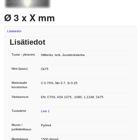
Ø 3 x X mm
Lisätiedot
Lisätiedot
Tuote - yleisnimi
Hiiliteräs, terä, Jousiteräslanka
Nimi (laatu)
Ck75
Materiaalin
C 0.75%, Mn 0.7, Si 0.25
koostumus
Vastaavuus
EN: C75S, AISI 1075, -1080, 1.1248, Ck75
Tuotelehti
Link 1
Muoto /
Pyöreä
poikkileikkaus
Murtolujuus
1500 N/mm²