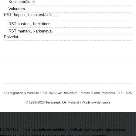
Kuusioteräkset
Valurauta
RST, hapon-, tulenkestävät …
RST austen., ferriittinen
RST marten., karkeneva
Palvelut
DB Migration & Website 1999-2026
SW Ratkaisut
- Photos © Arhi Paivarinta 1999-2026
© 1999-2026
Teräsrenki Oy
, Finland |
Yksityisyydensuoja
HUOM! Useimmat sivustolla olevat hinnat eivät ole ajan tasalla. Ajantasaisen