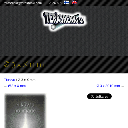
terasrenki@terasrenki.com
2026-8-8
Ø 3 x X mm
Etusivu
/ Ø 3 x X mm
←
Ø 3 x X mm
Ø 3 x 3010 mm
→