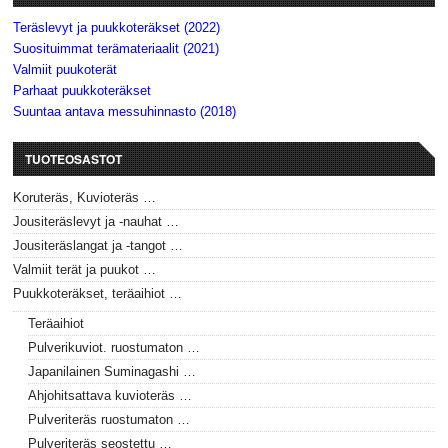
Teräslevyt ja puukkoteräkset (2022)
Suosituimmat terämateriaalit (2021)
Valmiit puukoterät
Parhaat puukkoteräkset
Suuntaa antava messuhinnasto (2018)
TUOTEOSASTOT
Koruteräs, Kuvioteräs …
Jousiteräslevyt ja -nauhat …
Jousiteräslangat ja -tangot …
Valmiit terät ja puukot …
Puukkoteräkset, teräaihiot …
Teräaihiot
Pulverikuviot. ruostumaton …
Japanilainen Suminagashi …
Ahjohitsattava kuvioteräs …
Pulveriteräs ruostumaton …
Pulveriteräs seostettu …