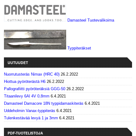
Damasteel Tuotevalikoima
Typpiteräkset
UUTUUDET
Nuorrutusteräs Nimax (HRC 40)
26.2.2022
Hiottua pyöröterästä H6
26.2.2022
Pallografiitti pyöröteräksiä GGG-50
26.2.2022
Titaanilevy 6Al 4V 0,8mm
6.4.2021
Damasteel Damacore 18N typpidamaskiteräs
6.4.2021
Uddeholmin Vanax-typpiteräs
6.4.2021
Tulenkestävää levyä 1 ja 3mm
6.4.2021
PDF-TUOTELISTOJA