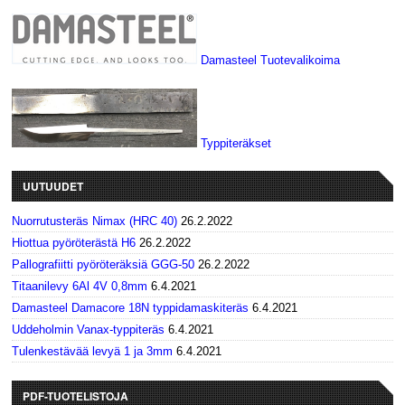
Damasteel Tuotevalikoima
Typpiteräkset
UUTUUDET
Nuorrutusteräs Nimax (HRC 40)
26.2.2022
Hiottua pyöröterästä H6
26.2.2022
Pallografiitti pyöröteräksiä GGG-50
26.2.2022
Titaanilevy 6Al 4V 0,8mm
6.4.2021
Damasteel Damacore 18N typpidamaskiteräs
6.4.2021
Uddeholmin Vanax-typpiteräs
6.4.2021
Tulenkestävää levyä 1 ja 3mm
6.4.2021
PDF-TUOTELISTOJA