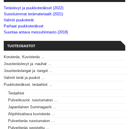
Teräslevyt ja puukkoteräkset (2022)
Suosituimmat terämateriaalit (2021)
Valmiit puukoterät
Parhaat puukkoteräkset
Suuntaa antava messuhinnasto (2018)
TUOTEOSASTOT
Koruteräs, Kuvioteräs …
Jousiteräslevyt ja -nauhat …
Jousiteräslangat ja -tangot …
Valmiit terät ja puukot …
Puukkoteräkset, teräaihiot …
Teräaihiot
Pulverikuviot. ruostumaton …
Japanilainen Suminagashi …
Ahjohitsattava kuvioteräs …
Pulveriteräs ruostumaton …
Pulveriteräs seostettu …