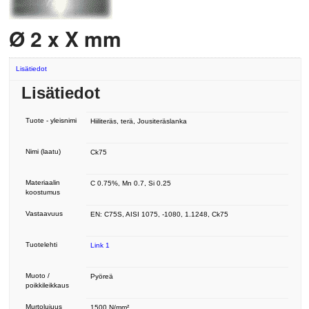
Ø 2 x X mm
Lisätiedot
Lisätiedot
Tuote - yleisnimi
Hiiliteräs, terä, Jousiteräslanka
Nimi (laatu)
Ck75
Materiaalin
C 0.75%, Mn 0.7, Si 0.25
koostumus
Vastaavuus
EN: C75S, AISI 1075, -1080, 1.1248, Ck75
Tuotelehti
Link 1
Muoto /
Pyöreä
poikkileikkaus
Murtolujuus
1500 N/mm²