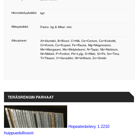
Hinnoitteluyksikkö
kpl
Mittayksikkö
Paino: kg & Mitat: mm
Alkuaineet
Al=Alumiini, B=Boori, C=Hiili, Ce=Cerium, Co=Koboltti,
Cr=Kromi, Cu=Kupari, Fe=Rauta, Mg=Magnesium,
Mn=Mangaani, Mo=Molybdeeni, N=Typpi, Nb=Niobium,
Ni=Nikkeli, P=Fosfori, Pb=Lyijy, S=Rikki, Si=Pii, Sn=Tina,
Ti=Titaani, V=Vanadiini, W=Volframi, Zn=Sinkki
TERÄSRENGIN PARHAAT
Hopeateräslevy 1.2210
huippuedullisesti