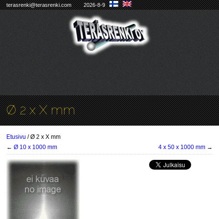
terasrenki@terasrenki.com
2026-8-9
Ø 2 x X mm
Etusivu
/ Ø 2 x X mm
←
Ø 10 x 1000 mm
4 x 50 x 1000 mm
→