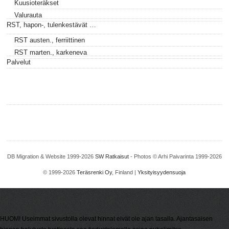
Kuusioteräkset
Valurauta
RST, hapon-, tulenkestävät …
RST austen., ferriittinen
RST marten., karkeneva
Palvelut
DB Migration & Website 1999-2026
SW Ratkaisut
- Photos © Arhi Paivarinta 1999-2026
© 1999-2026
Teräsrenki Oy
, Finland |
Yksityisyydensuoja
HUOM! Useimmat sivustolla olevat hinnat eivät ole ajan tasalla. Ajantasaisen