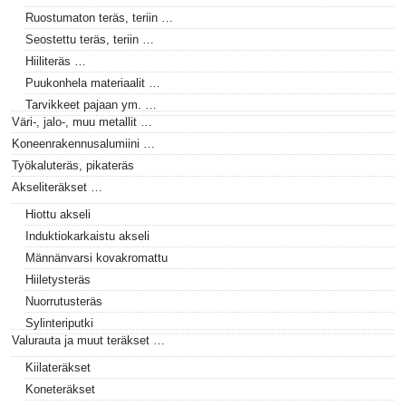
Ruostumaton teräs, teriin …
Seostettu teräs, teriin …
Hiiliteräs …
Puukonhela materiaalit …
Tarvikkeet pajaan ym. …
Väri-, jalo-, muu metallit …
Koneenrakennusalumiini …
Työkaluteräs, pikateräs
Akseliteräkset …
Hiottu akseli
Induktiokarkaistu akseli
Männänvarsi kovakromattu
Hiiletysteräs
Nuorrutusteräs
Sylinteriputki
Valurauta ja muut teräkset …
Kiilateräkset
Koneteräkset