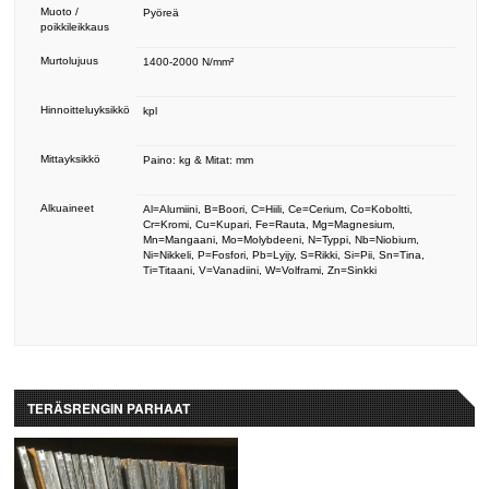
Muoto /
Pyöreä
poikkileikkaus
Murtolujuus
1400-2000 N/mm²
Hinnoitteluyksikkö
kpl
Mittayksikkö
Paino: kg & Mitat: mm
Alkuaineet
Al=Alumiini, B=Boori, C=Hiili, Ce=Cerium, Co=Koboltti,
Cr=Kromi, Cu=Kupari, Fe=Rauta, Mg=Magnesium,
Mn=Mangaani, Mo=Molybdeeni, N=Typpi, Nb=Niobium,
Ni=Nikkeli, P=Fosfori, Pb=Lyijy, S=Rikki, Si=Pii, Sn=Tina,
Ti=Titaani, V=Vanadiini, W=Volframi, Zn=Sinkki
TERÄSRENGIN PARHAAT