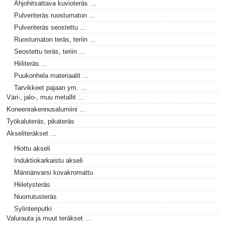
Ahjohitsattava kuvioteräs …
Pulveriteräs ruostumaton …
Pulveriteräs seostettu …
Ruostumaton teräs, teriin …
Seostettu teräs, teriin …
Hiiliteräs …
Puukonhela materiaalit …
Tarvikkeet pajaan ym. …
Väri-, jalo-, muu metallit …
Koneenrakennusalumiini …
Työkaluteräs, pikateräs
Akseliteräkset …
Hiottu akseli
Induktiokarkaistu akseli
Männänvarsi kovakromattu
Hiiletysteräs
Nuorrutusteräs
Sylinteriputki
Valurauta ja muut teräkset …