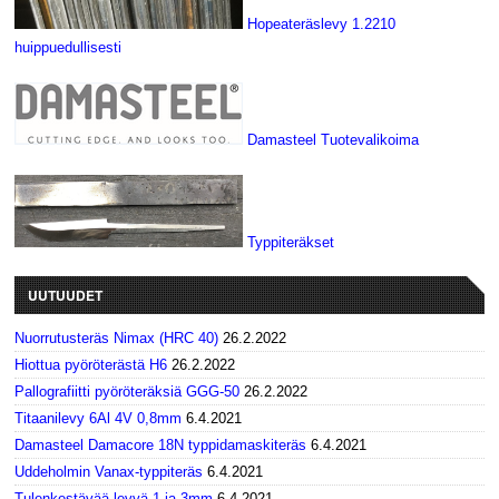
Hopeateräslevy 1.2210
huippuedullisesti
Damasteel Tuotevalikoima
Typpiteräkset
UUTUUDET
Nuorrutusteräs Nimax (HRC 40)
26.2.2022
Hiottua pyöröterästä H6
26.2.2022
Pallografiitti pyöröteräksiä GGG-50
26.2.2022
Titaanilevy 6Al 4V 0,8mm
6.4.2021
Damasteel Damacore 18N typpidamaskiteräs
6.4.2021
Uddeholmin Vanax-typpiteräs
6.4.2021
Tulenkestävää levyä 1 ja 3mm
6.4.2021