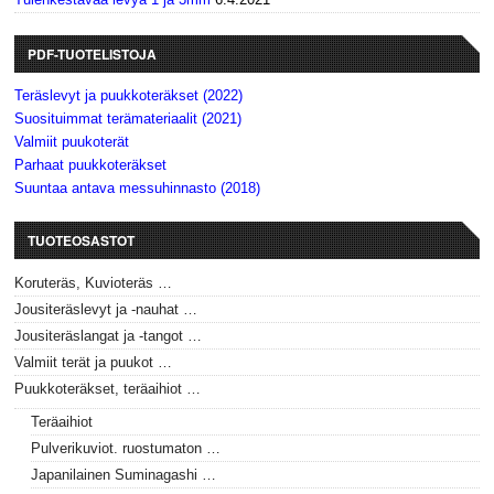
PDF-TUOTELISTOJA
Teräslevyt ja puukkoteräkset (2022)
Suosituimmat terämateriaalit (2021)
Valmiit puukoterät
Parhaat puukkoteräkset
Suuntaa antava messuhinnasto (2018)
TUOTEOSASTOT
Koruteräs, Kuvioteräs …
Jousiteräslevyt ja -nauhat …
Jousiteräslangat ja -tangot …
Valmiit terät ja puukot …
Puukkoteräkset, teräaihiot …
Teräaihiot
Pulverikuviot. ruostumaton …
Japanilainen Suminagashi …