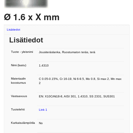
Ø 1.6 x X mm
Lisätiedot
Lisätiedot
Tuote - yleisnimi
Jousiteräslanka, Ruostumaton teräs, terä
Nimi (laatu)
1.4310
Materiaalin
C 0.05-0.15%, Cr 16-19, Ni 6-9.5, Mo 0.8, Si max 2, Mn max
koostumus
2
Vastaavuus
EN: X10CrNi18-8, AISI 301, 1.4310, SS 2331, SUS301
Tuotelehti
Link 1
Karkaisulämpötila
No