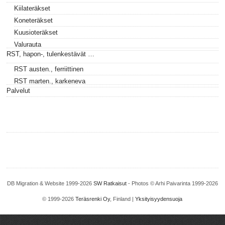
Kiilateräkset
Koneteräkset
Kuusioteräkset
Valurauta
RST, hapon-, tulenkestävät …
RST austen., ferriittinen
RST marten., karkeneva
Palvelut
DB Migration & Website 1999-2026
SW Ratkaisut
- Photos © Arhi Paivarinta 1999-2026
© 1999-2026
Teräsrenki Oy
, Finland |
Yksityisyydensuoja