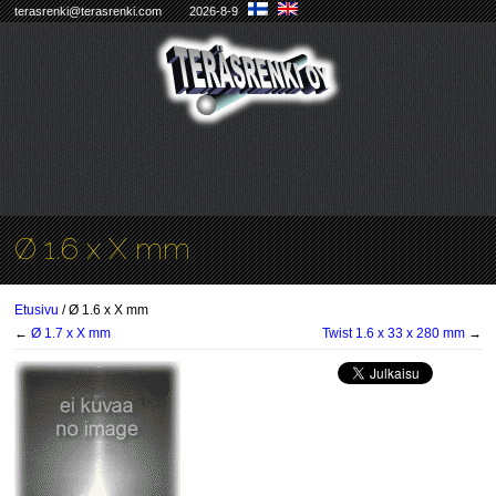
terasrenki@terasrenki.com
2026-8-9
Ø 1.6 x X mm
Etusivu
/ Ø 1.6 x X mm
←
Ø 1.7 x X mm
Twist 1.6 x 33 x 280 mm
→