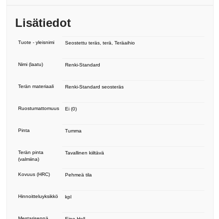
Lisätiedot
Tuote - yleisnimi
Seostettu teräs, terä, Teräaihio
Nimi (laatu)
Renki-Standard
Terän materiaali
Renki-Standard seosteräs
Ruostumattomuus
Ei (0)
Pinta
Tumma
Terän pinta
Tavallinen kiiltävä
(valmiina)
Kovuus (HRC)
Pehmeä tila
Hinnoitteluyksikkö
kpl
Mestariseppä
Eino Hell