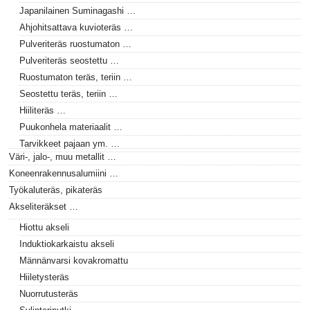
Japanilainen Suminagashi …
Ahjohitsattava kuvioteräs …
Pulveriteräs ruostumaton …
Pulveriteräs seostettu …
Ruostumaton teräs, teriin …
Seostettu teräs, teriin …
Hiiliteräs …
Puukonhela materiaalit …
Tarvikkeet pajaan ym. …
Väri-, jalo-, muu metallit …
Koneenrakennusalumiini …
Työkaluteräs, pikateräs
Akseliteräkset …
Hiottu akseli
Induktiokarkaistu akseli
Männänvarsi kovakromattu
Hiiletysteräs
Nuorrutusteräs