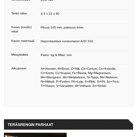
Terän mitat
4,5 x 22 x 90
Karan (ruodin)
Pituus 145 mm, paksuus 4mm.
mitat
Karan materiaali
Haponkestävä ruostumaton AISI 316.
Mittayksikkö
Paino: kg & Mitat: mm
Alkuaineet
Al=Alumiini, B=Boori, C=Hiili, Ce=Cerium, Co=Koboltti,
Cr=Kromi, Cu=Kupari, Fe=Rauta, Mg=Magnesium,
Mn=Mangaani, Mo=Molybdeeni, N=Typpi, Nb=Niobium,
Ni=Nikkeli, P=Fosfori, Pb=Lyijy, S=Rikki, Si=Pii, Sn=Tina,
Ti=Titaani, V=Vanadiini, W=Volframi, Zn=Sinkki
TERÄSRENGIN PARHAAT