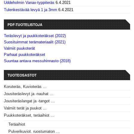
Uddeholmin Vanax-typpiteräs
6.4.2021
Tulenkestävää levyä 1 ja 3mm
6.4.2021
PDF-TUOTELISTOJA
Teräslevyt ja puukkoteräkset (2022)
Suosituimmat terämateriaalit (2021)
Valmiit puukoterät
Parhaat puukkoteräkset
Suuntaa antava messuhinnasto (2018)
TUOTEOSASTOT
Koruteräs, Kuvioteräs …
Jousiteräslevyt ja -nauhat …
Jousiteräslangat ja -tangot …
Valmiit terät ja puukot …
Puukkoteräkset, teräaihiot …
Teräaihiot
Pulverikuviot. ruostumaton …