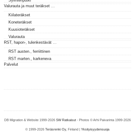
Sylinteriputki
Valurauta ja muut teräkset …
Kiilateräkset
Koneteräkset
Kuusioteräkset
Valurauta
RST, hapon-, tulenkestävät …
RST austen., ferriittinen
RST marten., karkeneva
Palvelut
DB Migration & Website 1999-2026
SW Ratkaisut
- Photos © Arhi Paivarinta 1999-2026
© 1999-2026
Teräsrenki Oy
, Finland |
Yksityisyydensuoja