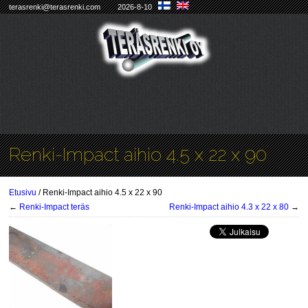
terasrenki@terasrenki.com
2026-8-10
Renki-Impact aihio 4.5 x 22 x 90
Etusivu
/ Renki-Impact aihio 4.5 x 22 x 90
←
Renki-Impact teräs
Renki-Impact aihio 4.3 x 22 x 80
→