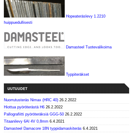
Hopeateräslevy 1.2210
huippuedullisesti
Damasteel Tuotevalikoima
Typpiteräkset
UUTUUDET
Nuorrutusteräs Nimax (HRC 40)
26.2.2022
Hiottua pyöröterästä H6
26.2.2022
Pallografiitti pyöröteräksiä GGG-50
26.2.2022
Titaanilevy 6Al 4V 0,8mm
6.4.2021
Damasteel Damacore 18N typpidamaskiteräs
6.4.2021