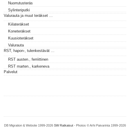
Nuorrutusteräs
Sylinteriputki
Valurauta ja muut teräkset …
Kiilateräkset
Koneteräkset
Kuusioteräkset
Valurauta
RST, hapon-, tulenkestävät …
RST austen., ferriittinen
RST marten., karkeneva
Palvelut
DB Migration & Website 1999-2026
SW Ratkaisut
- Photos © Arhi Paivarinta 1999-2026