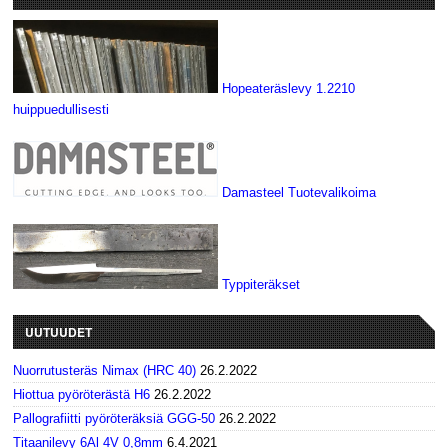
Hopeateräslevy 1.2210
huippuedullisesti
Damasteel Tuotevalikoima
Typpiteräkset
UUTUUDET
Nuorrutusteräs Nimax (HRC 40)
26.2.2022
Hiottua pyöröterästä H6
26.2.2022
Pallografiitti pyöröteräksiä GGG-50
26.2.2022
Titaanilevy 6Al 4V 0,8mm
6.4.2021