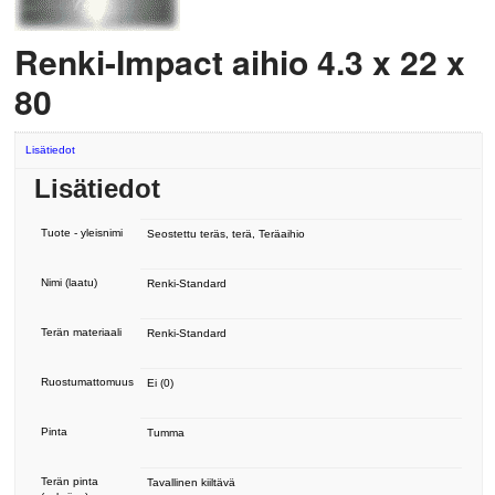
Renki-Impact aihio 4.3 x 22 x
80
Lisätiedot
Lisätiedot
Tuote - yleisnimi
Seostettu teräs, terä, Teräaihio
Nimi (laatu)
Renki-Standard
Terän materiaali
Renki-Standard
Ruostumattomuus
Ei (0)
Pinta
Tumma
Terän pinta
Tavallinen kiiltävä