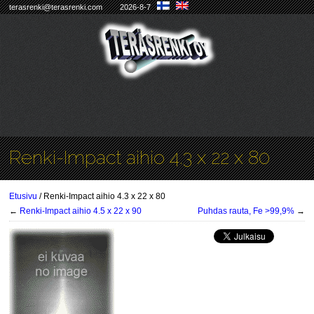
terasrenki@terasrenki.com
2026-8-7
Renki-Impact aihio 4.3 x 22 x 80
Etusivu
/ Renki-Impact aihio 4.3 x 22 x 80
←
Renki-Impact aihio 4.5 x 22 x 90
Puhdas rauta, Fe >99,9%
→