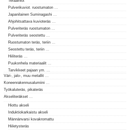
Teräaihiot
Pulverikuviot. ruostumaton …
Japanilainen Suminagashi …
Ahjohitsattava kuvioteräs …
Pulveriteräs ruostumaton …
Pulveriteräs seostettu …
Ruostumaton teräs, teriin …
Seostettu teräs, teriin …
Hiiliteräs …
Puukonhela materiaalit …
Tarvikkeet pajaan ym. …
Väri-, jalo-, muu metallit …
Koneenrakennusalumiini …
Työkaluteräs, pikateräs
Akseliteräkset …
Hiottu akseli
Induktiokarkaistu akseli
Männänvarsi kovakromattu
Hiiletysteräs