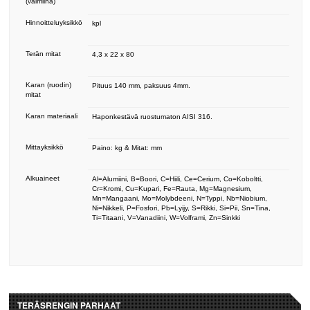
(valmiina)
Hinnoitteluyksikkö
kpl
Terän mitat
4,3 x 22 x 80
Karan (ruodin)
Pituus 140 mm, paksuus 4mm.
mitat
Karan materiaali
Haponkestävä ruostumaton AISI 316.
Mittayksikkö
Paino: kg & Mitat: mm
Alkuaineet
Al=Alumiini, B=Boori, C=Hiili, Ce=Cerium, Co=Koboltti,
Cr=Kromi, Cu=Kupari, Fe=Rauta, Mg=Magnesium,
Mn=Mangaani, Mo=Molybdeeni, N=Typpi, Nb=Niobium,
Ni=Nikkeli, P=Fosfori, Pb=Lyijy, S=Rikki, Si=Pii, Sn=Tina,
Ti=Titaani, V=Vanadiini, W=Volframi, Zn=Sinkki
TERÄSRENGIN PARHAAT