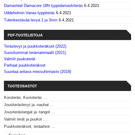
Damasteel Damacore 18N typpidamaskiteräs
6.4.2021
Uddeholmin Vanax-typpiteräs
6.4.2021
Tulenkestävää levyä 1 ja 3mm
6.4.2021
PDF-TUOTELISTOJA
Teräslevyt ja puukkoteräkset (2022)
Suosituimmat terämateriaalit (2021)
Valmiit puukoterät
Parhaat puukkoteräkset
Suuntaa antava messuhinnasto (2018)
TUOTEOSASTOT
Koruteräs, Kuvioteräs …
Jousiteräslevyt ja -nauhat …
Jousiteräslangat ja -tangot …
Valmiit terät ja puukot …
Puukkoteräkset, teräaihiot …