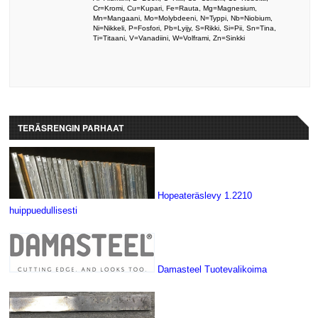
Cr=Kromi, Cu=Kupari, Fe=Rauta, Mg=Magnesium,
Mn=Mangaani, Mo=Molybdeeni, N=Typpi, Nb=Niobium,
Ni=Nikkeli, P=Fosfori, Pb=Lyijy, S=Rikki, Si=Pii, Sn=Tina,
Ti=Titaani, V=Vanadiini, W=Volframi, Zn=Sinkki
TERÄSRENGIN PARHAAT
Hopeateräslevy 1.2210
huippuedullisesti
Damasteel Tuotevalikoima