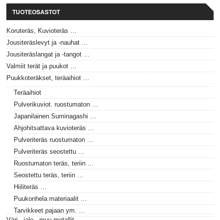
TUOTEOSASTOT
Koruteräs, Kuvioteräs …
Jousiteräslevyt ja -nauhat …
Jousiteräslangat ja -tangot …
Valmiit terät ja puukot …
Puukkoteräkset, teräaihiot …
Teräaihiot
Pulverikuviot. ruostumaton …
Japanilainen Suminagashi …
Ahjohitsattava kuvioteräs …
Pulveriteräs ruostumaton …
Pulveriteräs seostettu …
Ruostumaton teräs, teriin …
Seostettu teräs, teriin …
Hiiliteräs …
Puukonhela materiaalit …
Tarvikkeet pajaan ym. …
Väri-, jalo-, muu metallit …