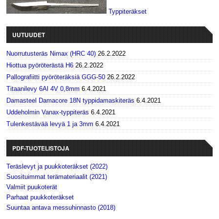
Typpiteräkset
UUTUUDET
Nuorrutusteräs Nimax (HRC 40)
26.2.2022
Hiottua pyöröterästä H6
26.2.2022
Pallografiitti pyöröteräksiä GGG-50
26.2.2022
Titaanilevy 6Al 4V 0,8mm
6.4.2021
Damasteel Damacore 18N typpidamaskiteräs
6.4.2021
Uddeholmin Vanax-typpiteräs
6.4.2021
Tulenkestävää levyä 1 ja 3mm
6.4.2021
PDF-TUOTELISTOJA
Teräslevyt ja puukkoteräkset (2022)
Suosituimmat terämateriaalit (2021)
Valmiit puukoterät
Parhaat puukkoteräkset
Suuntaa antava messuhinnasto (2018)