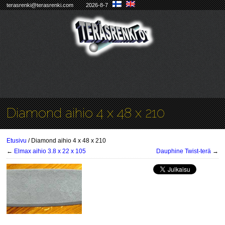
terasrenki@terasrenki.com
2026-8-7
Diamond aihio 4 x 48 x 210
Etusivu
/ Diamond aihio 4 x 48 x 210
←
Elmax aihio 3.8 x 22 x 105
Dauphine Twist-terä
→