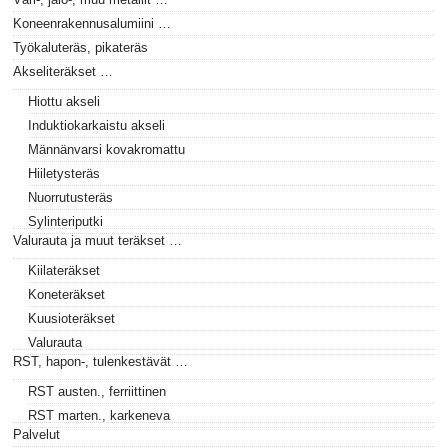
Koneenrakennusalumiini …
Työkaluteräs, pikateräs
Akseliteräkset …
Hiottu akseli
Induktiokarkaistu akseli
Männänvarsi kovakromattu
Hiiletysteräs
Nuorrutusteräs
Sylinteriputki
Valurauta ja muut teräkset …
Kiilateräkset
Koneteräkset
Kuusioteräkset
Valurauta
RST, hapon-, tulenkestävät …
RST austen., ferriittinen
RST marten., karkeneva
Palvelut