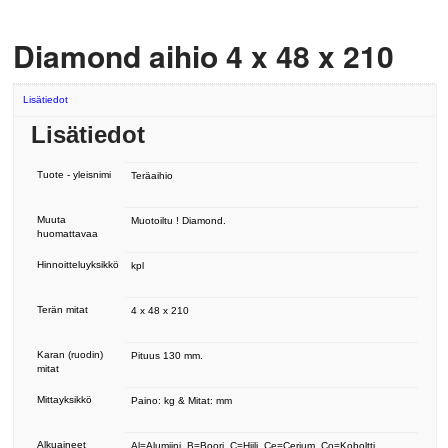
Diamond aihio 4 x 48 x 210
Lisätiedot
Lisätiedot
Tuote - yleisnimi
Teräaihio
Muuta
Muotoiltu ! Diamond.
huomattavaa
Hinnoitteluyksikkö
kpl
Terän mitat
4 x 48 x 210
Karan (ruodin)
Pituus 130 mm.
mitat
Mittayksikkö
Paino: kg & Mitat: mm
Alkuaineet
Al=Alumiini, B=Boori, C=Hiili, Ce=Cerium, Co=Koboltti,