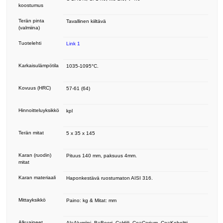
koostumus
Terän pinta
Tavallinen kiiltävä
(valmiina)
Tuotelehti
Link 1
Karkaisulämpötila
1035-1095°C.
Kovuus (HRC)
57-61 (64)
Hinnoitteluyksikkö
kpl
Terän mitat
5 x 35 x 145
Karan (ruodin)
Pituus 140 mm, paksuus 4mm.
mitat
Karan materiaali
Haponkestävä ruostumaton AISI 316.
Mittayksikkö
Paino: kg & Mitat: mm
Alkuaineet
Al=Alumiini, B=Boori, C=Hiili, Ce=Cerium, Co=Koboltti,