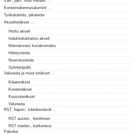
Väri-, jalo-, muu metallit …
Koneenrakennusalumiini …
Työkaluteräs, pikateräs
Akseliteräkset …
Hiottu akseli
Induktiokarkaistu akseli
Männänvarsi kovakromattu
Hiiletysteräs
Nuorrutusteräs
Sylinteriputki
Valurauta ja muut teräkset …
Kiilateräkset
Koneteräkset
Kuusioteräkset
Valurauta
RST, hapon-, tulenkestävät …
RST austen., ferriittinen
RST marten., karkeneva
Palvelut