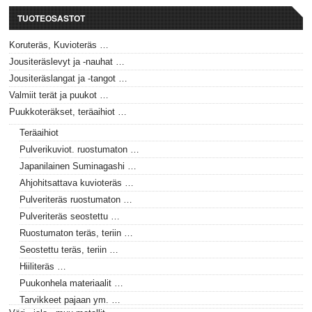
TUOTEOSASTOT
Koruteräs, Kuvioteräs …
Jousiteräslevyt ja -nauhat …
Jousiteräslangat ja -tangot …
Valmiit terät ja puukot …
Puukkoteräkset, teräaihiot …
Teräaihiot
Pulverikuviot. ruostumaton …
Japanilainen Suminagashi …
Ahjohitsattava kuvioteräs …
Pulveriteräs ruostumaton …
Pulveriteräs seostettu …
Ruostumaton teräs, teriin …
Seostettu teräs, teriin …
Hiiliteräs …
Puukonhela materiaalit …
Tarvikkeet pajaan ym. …