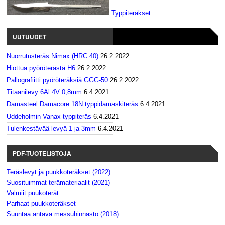
Typpiteräkset
UUTUUDET
Nuorrutusteräs Nimax (HRC 40)
26.2.2022
Hiottua pyöröterästä H6
26.2.2022
Pallografiitti pyöröteräksiä GGG-50
26.2.2022
Titaanilevy 6Al 4V 0,8mm
6.4.2021
Damasteel Damacore 18N typpidamaskiteräs
6.4.2021
Uddeholmin Vanax-typpiteräs
6.4.2021
Tulenkestävää levyä 1 ja 3mm
6.4.2021
PDF-TUOTELISTOJA
Teräslevyt ja puukkoteräkset (2022)
Suosituimmat terämateriaalit (2021)
Valmiit puukoterät
Parhaat puukkoteräkset
Suuntaa antava messuhinnasto (2018)