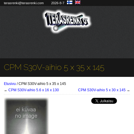
terasrenki@terasrenki.com
2026-8-7
CPM S30V-aihio 5 x 35 x 145
Etusivu
/ CPM S30V-aihio 5 x 35 x 145
←
CPM S30V-aihio 5.6 x 16 x 130
CPM S30V-aihio 5 x 30 x 145
→