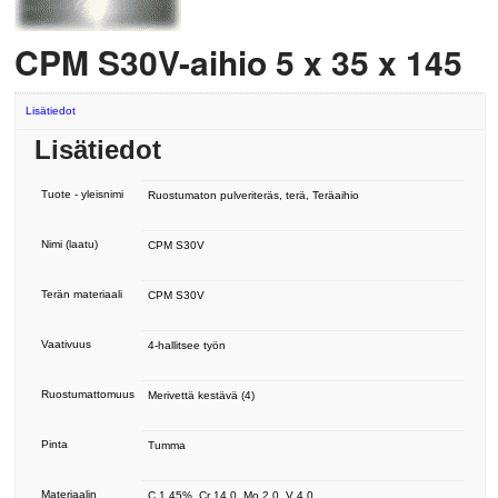
CPM S30V-aihio 5 x 35 x 145
Lisätiedot
Lisätiedot
Tuote - yleisnimi
Ruostumaton pulveriteräs, terä, Teräaihio
Nimi (laatu)
CPM S30V
Terän materiaali
CPM S30V
Vaativuus
4-hallitsee työn
Ruostumattomuus
Merivettä kestävä (4)
Pinta
Tumma
Materiaalin
C 1.45%, Cr 14.0, Mo 2.0, V 4.0