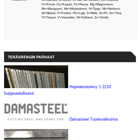
Cr=Kromi, Cu=Kupari, Fe=Rauta, Mg=Magnesium,
Mn=Mangaani, Mo=Molybdeeni, N=Typpi, Nb=Niobium,
Ni=Nikkeli, P=Fosfori, Pb=Lyijy, S=Rikki, Si=Pii, Sn=Tina,
Ti=Titaani, V=Vanadiini, W=Volframi, Zn=Sinkki
TERÄSRENGIN PARHAAT
Hopeateräslevy 1.2210
huippuedullisesti
Damasteel Tuotevalikoima