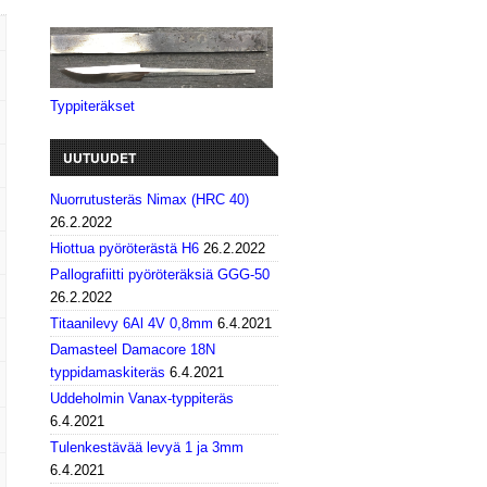
Typpiteräkset
UUTUUDET
Nuorrutusteräs Nimax (HRC 40)
26.2.2022
Hiottua pyöröterästä H6
26.2.2022
Pallografiitti pyöröteräksiä GGG-50
26.2.2022
Titaanilevy 6Al 4V 0,8mm
6.4.2021
Damasteel Damacore 18N
typpidamaskiteräs
6.4.2021
Uddeholmin Vanax-typpiteräs
6.4.2021
Tulenkestävää levyä 1 ja 3mm
6.4.2021