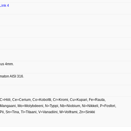
Link 4
uus 4mm.
aton AISI 316.
 C=Hiili, Ce=Cerium, Co=Koboltti, Cr=Kromi, Cu=Kupari, Fe=Rauta,
ngaani, Mo=Molybdeeni, N=Typpi, Nb=Niobium, Ni=Nikkeli, P=Fosfori,
=Pii, Sn=Tina, Ti=Titaani, V=Vanadiini, W=Volframi, Zn=Sinkki