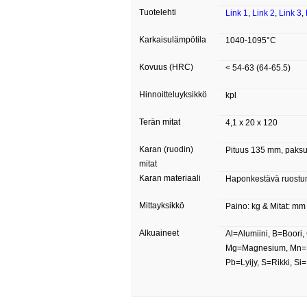
Tuotelehti
Link 1
,
Link 2
,
Link 3
,
Karkaisulämpötila
1040-1095°C
Kovuus (HRC)
< 54-63 (64-65.5)
Hinnoitteluyksikkö
kpl
Terän mitat
4,1 x 20 x 120
Karan (ruodin)
Pituus 135 mm, paks
mitat
Karan materiaali
Haponkestävä ruostum
Mittayksikkö
Paino: kg & Mitat: mm
Alkuaineet
Al=Alumiini, B=Boori,
Mg=Magnesium, Mn=Ma
Pb=Lyijy, S=Rikki, Si