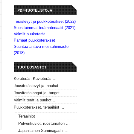
PDF-TUOTELISTOJA
Teräslevyt ja puukkoteräkset (2022)
Suosituimmat terämateriaalit (2021)
Valmiit puukoterät
Parhaat puukkoteräkset
Suuntaa antava messuhinnasto
(2018)
TUOTEOSASTOT
Koruteräs, Kuvioteräs …
Jousiteräslevyt ja -nauhat …
Jousiteräslangat ja -tangot …
Valmiit terät ja puukot …
Puukkoteräkset, teräaihiot …
Teräaihiot
Pulverikuviot. ruostumaton …
Japanilainen Suminagashi …