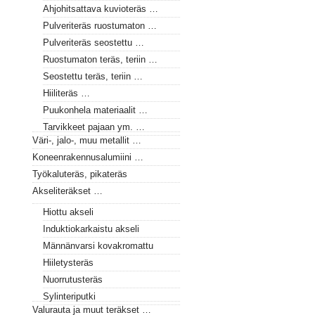
Ahjohitsattava kuvioteräs …
Pulveriteräs ruostumaton …
Pulveriteräs seostettu …
Ruostumaton teräs, teriin …
Seostettu teräs, teriin …
Hiiliteräs …
Puukonhela materiaalit …
Tarvikkeet pajaan ym. …
Väri-, jalo-, muu metallit …
Koneenrakennusalumiini …
Työkaluteräs, pikateräs
Akseliteräkset …
Hiottu akseli
Induktiokarkaistu akseli
Männänvarsi kovakromattu
Hiiletysteräs
Nuorrutusteräs
Sylinteriputki
Valurauta ja muut teräkset …