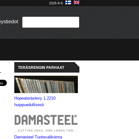
2026-8-6
ystiedot
TERÄSRENGIN PARHAAT
→
Hopeateräslevy 1.2210
huippuedullisesti
Damasteel Tuotevalikoima