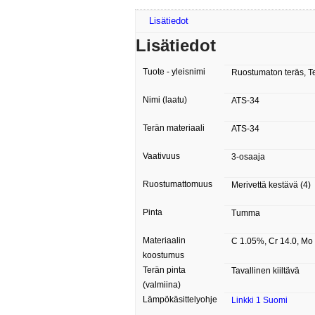
Lisätiedot
Lisätiedot
Tuote - yleisnimi
Ruostumaton teräs, T
Nimi (laatu)
ATS-34
Terän materiaali
ATS-34
Vaativuus
3-osaaja
Ruostumattomuus
Merivettä kestävä (4)
Pinta
Tumma
Materiaalin
C 1.05%, Cr 14.0, Mo 4
koostumus
Terän pinta
Tavallinen kiiltävä
(valmiina)
Lämpökäsittelyohje
Linkki 1 Suomi