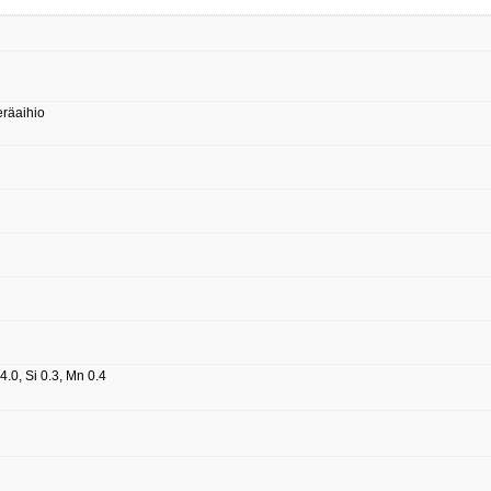
eräaihio
.0, Si 0.3, Mn 0.4